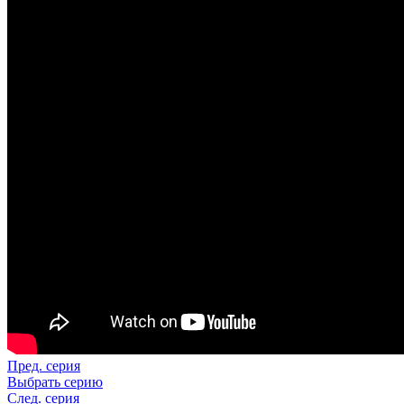
Пред. серия
Выбрать серию
След. серия